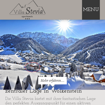
MENU
Mehr erfahren...
Ferienwohnungen mit Garten in
zentraler Lage in Wolkenstein
Die Villa Stevia bietet mit ihrer fantastischen Lage
den perfekten Ausgangspunkt für einen aktiven